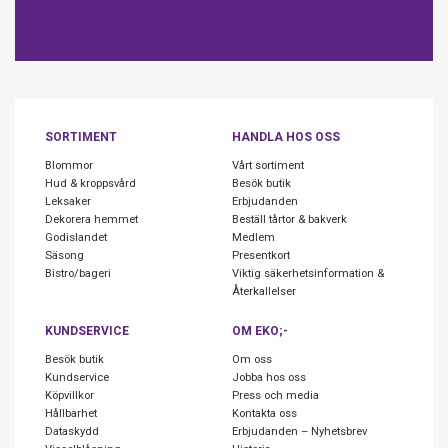
SORTIMENT
HANDLA HOS OSS
Blommor
Vårt sortiment
Hud & kroppsvård
Besök butik
Leksaker
Erbjudanden
Dekorera hemmet
Beställ tårtor & bakverk
Godislandet
Medlem
Säsong
Presentkort
Bistro/bageri
Viktig säkerhetsinformation &
Återkallelser
KUNDSERVICE
OM EKO;-
Besök butik
Om oss
Kundservice
Jobba hos oss
Köpvillkor
Press och media
Hållbarhet
Kontakta oss
Dataskydd
Erbjudanden – Nyhetsbrev