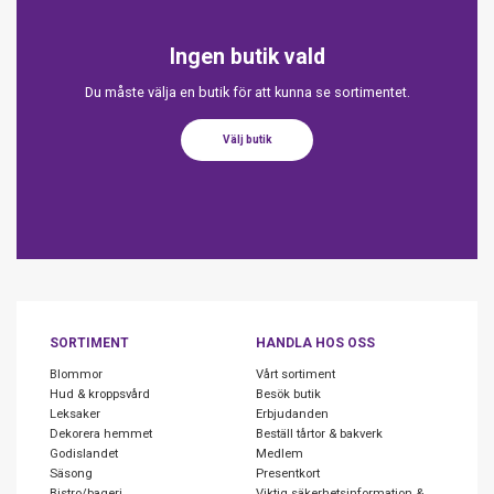
Ingen butik vald
Du måste välja en butik för att kunna se sortimentet.
Välj butik
SORTIMENT
HANDLA HOS OSS
Blommor
Vårt sortiment
Hud & kroppsvård
Besök butik
Leksaker
Erbjudanden
Dekorera hemmet
Beställ tårtor & bakverk
Godislandet
Medlem
Säsong
Presentkort
Bistro/bageri
Viktig säkerhetsinformation &