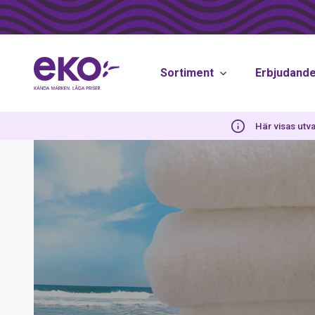
Sortiment
Erbjudand
Här visas utva