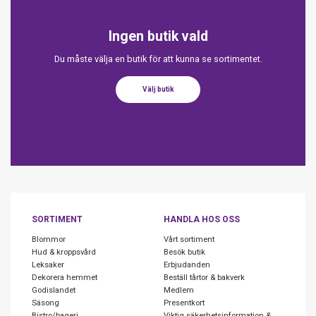
Ingen butik vald
Du måste välja en butik för att kunna se sortimentet.
Välj butik
SORTIMENT
HANDLA HOS OSS
Blommor
Vårt sortiment
Hud & kroppsvård
Besök butik
Leksaker
Erbjudanden
Dekorera hemmet
Beställ tårtor & bakverk
Godislandet
Medlem
Säsong
Presentkort
Bistro/bageri
Viktig säkerhetsinformation &