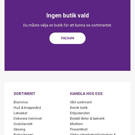
Ingen butik vald
Du måste välja en butik för att kunna se sortimentet.
Välj butik
SORTIMENT
HANDLA HOS OSS
Blommor
Vårt sortiment
Hud & kroppsvård
Besök butik
Leksaker
Erbjudanden
Dekorera hemmet
Beställ tårtor & bakverk
Godislandet
Medlem
Säsong
Presentkort
Bistro/bageri
Viktig säkerhetsinformation &