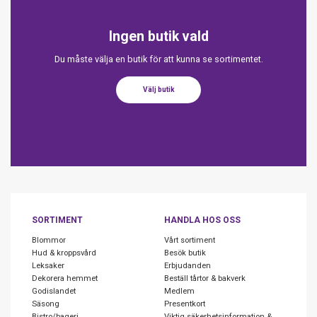
Ingen butik vald
Du måste välja en butik för att kunna se sortimentet.
Välj butik
SORTIMENT
HANDLA HOS OSS
Blommor
Vårt sortiment
Hud & kroppsvård
Besök butik
Leksaker
Erbjudanden
Dekorera hemmet
Beställ tårtor & bakverk
Godislandet
Medlem
Säsong
Presentkort
Bistro/bageri
Viktig säkerhetsinformation &