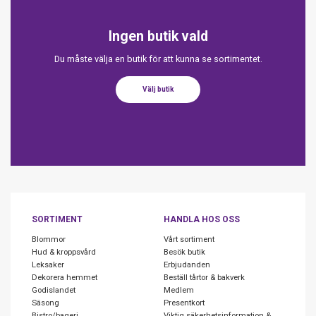
Ingen butik vald
Du måste välja en butik för att kunna se sortimentet.
Välj butik
SORTIMENT
HANDLA HOS OSS
Blommor
Vårt sortiment
Hud & kroppsvård
Besök butik
Leksaker
Erbjudanden
Dekorera hemmet
Beställ tårtor & bakverk
Godislandet
Medlem
Säsong
Presentkort
Bistro/bageri
Viktig säkerhetsinformation &