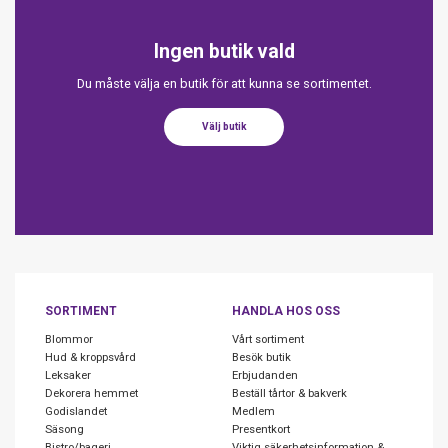
Ingen butik vald
Du måste välja en butik för att kunna se sortimentet.
Välj butik
SORTIMENT
HANDLA HOS OSS
Blommor
Vårt sortiment
Hud & kroppsvård
Besök butik
Leksaker
Erbjudanden
Dekorera hemmet
Beställ tårtor & bakverk
Godislandet
Medlem
Säsong
Presentkort
Bistro/bageri
Viktig säkerhetsinformation &