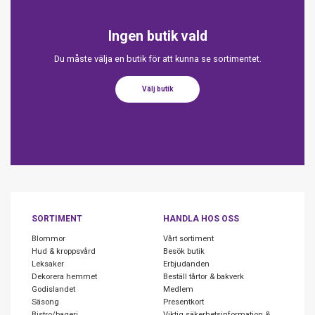
Ingen butik vald
Du måste välja en butik för att kunna se sortimentet.
Välj butik
SORTIMENT
HANDLA HOS OSS
Blommor
Vårt sortiment
Hud & kroppsvård
Besök butik
Leksaker
Erbjudanden
Dekorera hemmet
Beställ tårtor & bakverk
Godislandet
Medlem
Säsong
Presentkort
Bistro/bageri
Viktig säkerhetsinformation &