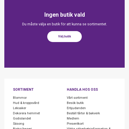
Ingen butik vald
Du måste välja en butik för att kunna se sortimentet.
Välj butik
SORTIMENT
HANDLA HOS OSS
Blommor
Vårt sortiment
Hud & kroppsvård
Besök butik
Leksaker
Erbjudanden
Dekorera hemmet
Beställ tårtor & bakverk
Godislandet
Medlem
Säsong
Presentkort
Bistro/bageri
Viktig säkerhetsinformation &