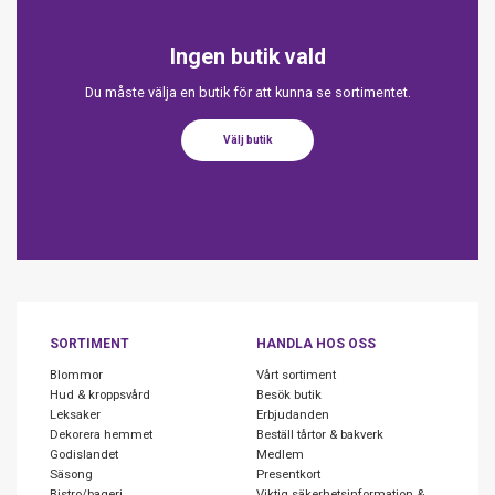
Ingen butik vald
Du måste välja en butik för att kunna se sortimentet.
Välj butik
SORTIMENT
HANDLA HOS OSS
Blommor
Vårt sortiment
Hud & kroppsvård
Besök butik
Leksaker
Erbjudanden
Dekorera hemmet
Beställ tårtor & bakverk
Godislandet
Medlem
Säsong
Presentkort
Bistro/bageri
Viktig säkerhetsinformation &