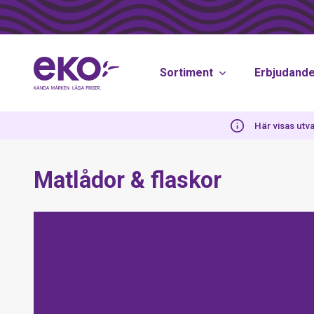
Sortiment
Erbjudand
Här visas utva
Matlådor & flaskor