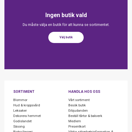
Ingen butik vald
Du måste välja en butik för att kunna se sortimentet.
Välj butik
SORTIMENT
HANDLA HOS OSS
Blommor
Vårt sortiment
Hud & kroppsvård
Besök butik
Leksaker
Erbjudanden
Dekorera hemmet
Beställ tårtor & bakverk
Godislandet
Medlem
Säsong
Presentkort
Bistro/bageri
Viktig säkerhetsinformation &