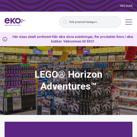
Välj butik
Här visas utvalt sortiment från våra stora avdelningar, fler produkter finns i våra
butiker. Välkommen till EKO!
LEGO® Horizon
Adventures™