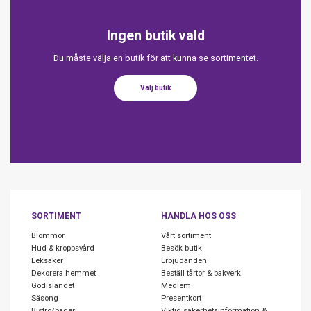
Ingen butik vald
Du måste välja en butik för att kunna se sortimentet.
Välj butik
SORTIMENT
HANDLA HOS OSS
Blommor
Vårt sortiment
Hud & kroppsvård
Besök butik
Leksaker
Erbjudanden
Dekorera hemmet
Beställ tårtor & bakverk
Godislandet
Medlem
Säsong
Presentkort
Bistro/bageri
Viktig säkerhetsinformation &