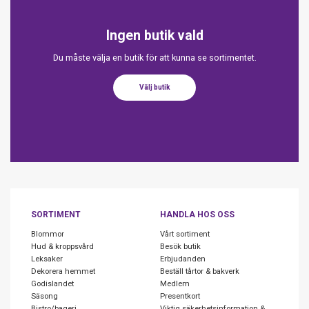
Ingen butik vald
Du måste välja en butik för att kunna se sortimentet.
Välj butik
SORTIMENT
HANDLA HOS OSS
Blommor
Vårt sortiment
Hud & kroppsvård
Besök butik
Leksaker
Erbjudanden
Dekorera hemmet
Beställ tårtor & bakverk
Godislandet
Medlem
Säsong
Presentkort
Bistro/bageri
Viktig säkerhetsinformation &