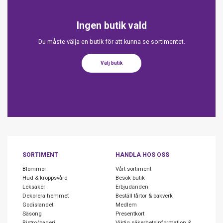
Ingen butik vald
Du måste välja en butik för att kunna se sortimentet.
Välj butik
SORTIMENT
HANDLA HOS OSS
Blommor
Vårt sortiment
Hud & kroppsvård
Besök butik
Leksaker
Erbjudanden
Dekorera hemmet
Beställ tårtor & bakverk
Godislandet
Medlem
Säsong
Presentkort
Bistro/bageri
Viktig säkerhetsinformation &