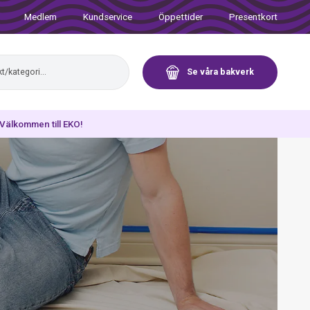
Medlem
Kundservice
Öppettider
Presentkort
Se våra bakverk
. Välkommen till EKO!