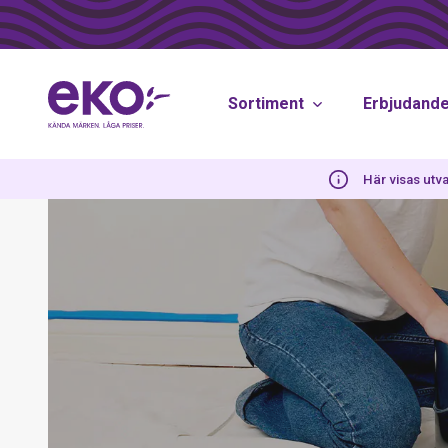
Sortiment
Erbjudand
Här visas utva