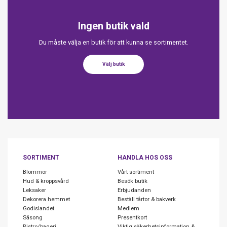
Ingen butik vald
Du måste välja en butik för att kunna se sortimentet.
Välj butik
SORTIMENT
HANDLA HOS OSS
Blommor
Vårt sortiment
Hud & kroppsvård
Besök butik
Leksaker
Erbjudanden
Dekorera hemmet
Beställ tårtor & bakverk
Godislandet
Medlem
Säsong
Presentkort
Bistro/bageri
Viktig säkerhetsinformation &