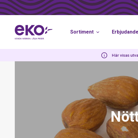
Sortiment
Erbjudand
Här visas utva
Nött