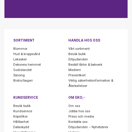
SORTIMENT
HANDLA HOS OSS
Blommor
Vårt sortiment
Hud & kroppsvård
Besök butik
Leksaker
Erbjudanden
Dekorera hemmet
Beställ tårtor & bakverk
Godislandet
Medlem
Säsong
Presentkort
Bistro/bageri
Viktig säkerhetsinformation &
Återkallelser
KUNDSERVICE
OM EKO;-
Besök butik
Om oss
Kundservice
Jobba hos oss
Köpvillkor
Press och media
Hållbarhet
Kontakta oss
Dataskydd
Erbjudanden – Nyhetsbrev