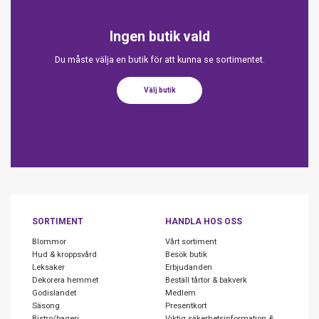
Ingen butik vald
Du måste välja en butik för att kunna se sortimentet.
Välj butik
SORTIMENT
HANDLA HOS OSS
Blommor
Vårt sortiment
Hud & kroppsvård
Besök butik
Leksaker
Erbjudanden
Dekorera hemmet
Beställ tårtor & bakverk
Godislandet
Medlem
Säsong
Presentkort
Bistro/bageri
Viktig säkerhetsinformation &