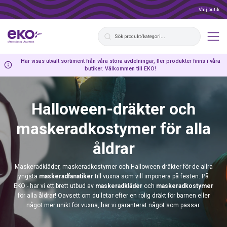
Välj butik
Här visas utvalt sortiment från våra stora avdelningar, fler produkter finns i våra
butiker. Välkommen till EKO!
Halloween-dräkter och
maskeradkostymer för alla
åldrar
Maskeradkläder, maskeradkostymer och Halloween-dräkter för de allra
yngsta
maskeradfanatiker
till vuxna som vill imponera på festen. På
EKO:- har vi ett brett utbud av
maskeradkläder
och
maskeradkostymer
för alla åldrar! Oavsett om du letar efter en rolig dräkt för barnen eller
något mer unikt för vuxna, har vi garanterat något som passar.