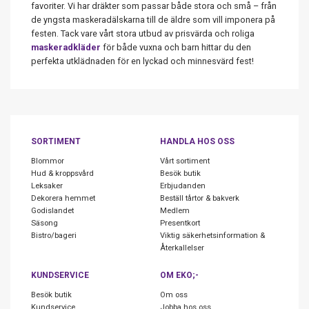
favoriter. Vi har dräkter som passar både stora och små – från
de yngsta maskeradälskarna till de äldre som vill imponera på
festen. Tack vare vårt stora utbud av prisvärda och roliga
maskeradkläder
för både vuxna och barn hittar du den
perfekta utklädnaden för en lyckad och minnesvärd fest!
SORTIMENT
HANDLA HOS OSS
Blommor
Vårt sortiment
Hud & kroppsvård
Besök butik
Leksaker
Erbjudanden
Dekorera hemmet
Beställ tårtor & bakverk
Godislandet
Medlem
Säsong
Presentkort
Bistro/bageri
Viktig säkerhetsinformation &
Återkallelser
KUNDSERVICE
OM EKO;-
Besök butik
Om oss
Kundservice
Jobba hos oss