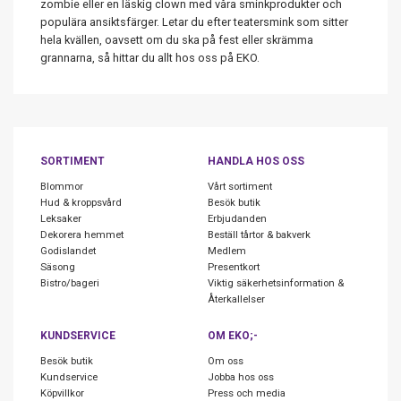
zombie eller en läskig clown med våra sminkprodukter och
populära ansiktsfärger. Letar du efter teatersmink som sitter
hela kvällen, oavsett om du ska på fest eller skrämma
grannarna, så hittar du allt hos oss på EKO.
SORTIMENT
HANDLA HOS OSS
Blommor
Vårt sortiment
Hud & kroppsvård
Besök butik
Leksaker
Erbjudanden
Dekorera hemmet
Beställ tårtor & bakverk
Godislandet
Medlem
Säsong
Presentkort
Bistro/bageri
Viktig säkerhetsinformation &
Återkallelser
KUNDSERVICE
OM EKO;-
Besök butik
Om oss
Kundservice
Jobba hos oss
Köpvillkor
Press och media