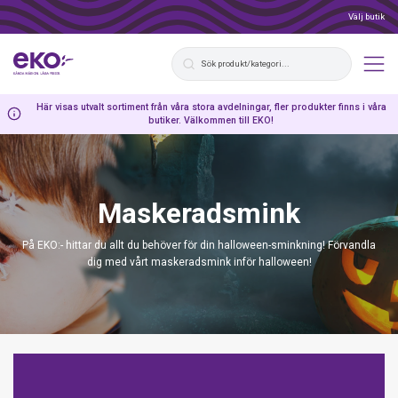
Välj butik
Här visas utvalt sortiment från våra stora avdelningar, fler produkter finns i våra
butiker. Välkommen till EKO!
Maskeradsmink
På EKO:- hittar du allt du behöver för din halloween-sminkning! Förvandla
dig med vårt maskeradsmink inför halloween!