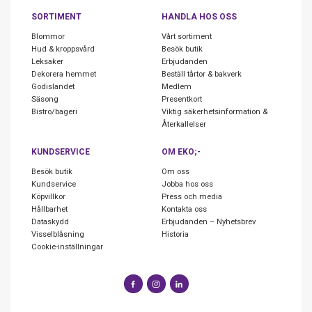
SORTIMENT
HANDLA HOS OSS
Blommor
Vårt sortiment
Hud & kroppsvård
Besök butik
Leksaker
Erbjudanden
Dekorera hemmet
Beställ tårtor & bakverk
Godislandet
Medlem
Säsong
Presentkort
Bistro/bageri
Viktig säkerhetsinformation &
Återkallelser
KUNDSERVICE
OM EKO;-
Besök butik
Om oss
Kundservice
Jobba hos oss
Köpvillkor
Press och media
Hållbarhet
Kontakta oss
Dataskydd
Erbjudanden – Nyhetsbrev
Visselblåsning
Historia
Cookie-inställningar