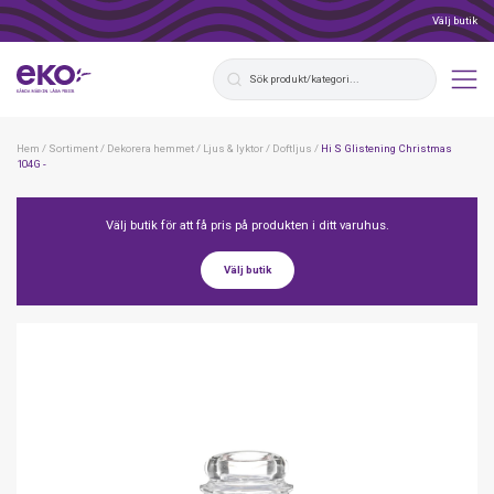
Välj butik
Hem
/
Sortiment
/
Dekorera hemmet
/
Ljus & lyktor
/
Doftljus
/
Hi S Glistening Christmas
104G -
Välj butik för att få pris på produkten i ditt varuhus.
Välj butik