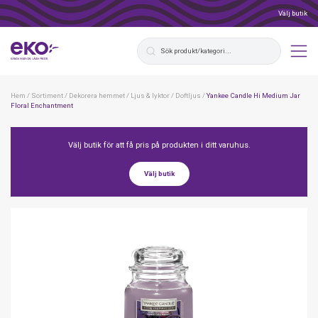
Välj butik
Hem
/
Sortiment
/
Dekorera hemmet
/
Ljus & lyktor
/
Doftljus
/
Yankee Candle Hi Medium Jar
Floral Enchantment
Välj butik för att få pris på produkten i ditt varuhus.
Välj butik