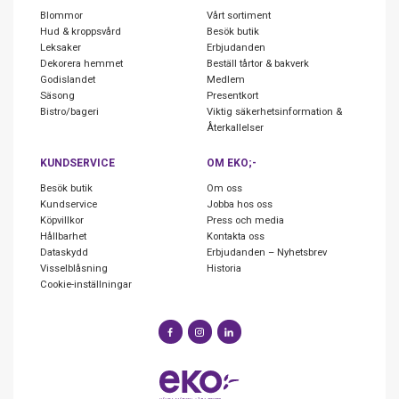
Blommor
Vårt sortiment
Hud & kroppsvård
Besök butik
Leksaker
Erbjudanden
Dekorera hemmet
Beställ tårtor & bakverk
Godislandet
Medlem
Säsong
Presentkort
Bistro/bageri
Viktig säkerhetsinformation &
Återkallelser
KUNDSERVICE
OM EKO;-
Besök butik
Om oss
Kundservice
Jobba hos oss
Köpvillkor
Press och media
Hållbarhet
Kontakta oss
Dataskydd
Erbjudanden – Nyhetsbrev
Visselblåsning
Historia
Cookie-inställningar