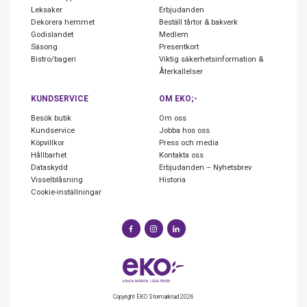
Leksaker
Erbjudanden
Dekorera hemmet
Beställ tårtor & bakverk
Godislandet
Medlem
Säsong
Presentkort
Bistro/bageri
Viktig säkerhetsinformation &
Återkallelser
KUNDSERVICE
OM EKO;-
Besök butik
Om oss
Kundservice
Jobba hos oss
Köpvillkor
Press och media
Hållbarhet
Kontakta oss
Dataskydd
Erbjudanden – Nyhetsbrev
Visselblåsning
Historia
Cookie-inställningar
Copyright EKO Stormarknad 2026