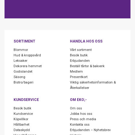
SORTIMENT
HANDLA HOS OSS
Blommor
Vårt sortiment
Hud & kroppsvård
Besök butik
Leksaker
Erbjudanden
Dekorera hemmet
Beställ tårtor & bakverk
Godislandet
Medlem
Säsong
Presentkort
Bistro/bageri
Viktig säkerhetsinformation &
Återkallelser
KUNDSERVICE
OM EKO;-
Besök butik
Om oss
Kundservice
Jobba hos oss
Köpvillkor
Press och media
Hållbarhet
Kontakta oss
Dataskydd
Erbjudanden – Nyhetsbrev