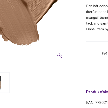
Den här conce
återfuktande 
mangofrösmör.
täckning samt
Finns i fem n
Välj
Produktfak
EAN: 77802