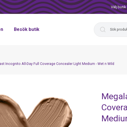
Välj butik
en
Besök butik
st Incognito All-Day Full Coverage Concealer Light Medium - Wet n Wild
Megala
Covera
Medium