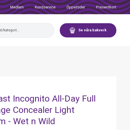
Medlem
Kundservice
Öppettider
Presentkort
Se våra bakverk
st Incognito All-Day Full
ge Concealer Light
 - Wet n Wild