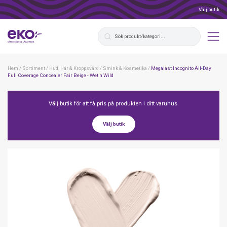
Välj butik
Hem
/
Sortiment
/
Hud, Hår & Kroppsvård
/
Smink & Kosmetika
/
Megalast Incognito All-Day
Full Coverage Concealer Fair Beige - Wet n Wild
Välj butik för att få pris på produkten i ditt varuhus.
Välj butik