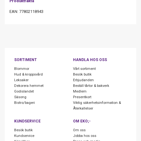
Produktfakta
EAN: 77802118943
SORTIMENT
HANDLA HOS OSS
Blommor
Vårt sortiment
Hud & kroppsvård
Besök butik
Leksaker
Erbjudanden
Dekorera hemmet
Beställ tårtor & bakverk
Godislandet
Medlem
Säsong
Presentkort
Bistro/bageri
Viktig säkerhetsinformation &
Återkallelser
KUNDSERVICE
OM EKO;-
Besök butik
Om oss
Kundservice
Jobba hos oss