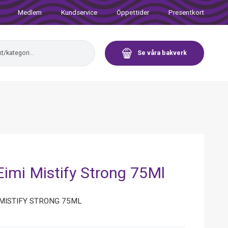
Medlem
Kundservice
Öppettider
Presentkort
Se våra bakverk
Eimi Mistify Strong 75Ml
 MISTIFY STRONG 75ML