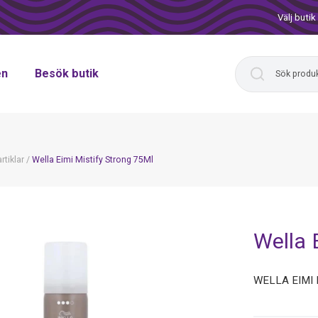
Välj butik
en
Besök butik
rtiklar
/
Wella Eimi Mistify Strong 75Ml
Wella 
WELLA EIMI