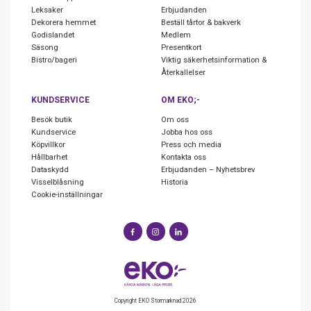
Leksaker
Erbjudanden
Dekorera hemmet
Beställ tårtor & bakverk
Godislandet
Medlem
Säsong
Presentkort
Bistro/bageri
Viktig säkerhetsinformation &
Återkallelser
KUNDSERVICE
OM EKO;-
Besök butik
Om oss
Kundservice
Jobba hos oss
Köpvillkor
Press och media
Hållbarhet
Kontakta oss
Dataskydd
Erbjudanden – Nyhetsbrev
Visselblåsning
Historia
Cookie-inställningar
Copyright EKO Stormarknad 2026