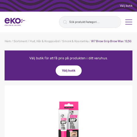
Välj butik
Hem
/
Sortiment
/
Hud, Hår & Kroppsvård
/
Smink & Kosmetika
/
W7 Brow Grip Brow Wax 13,5G
Välj butik för att få pris på produkten i ditt varuhus.
Välj butik