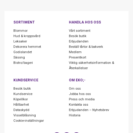
SORTIMENT
HANDLA HOS OSS
Blommor
Vårt sortiment
Hud & kroppsvård
Besök butik
Leksaker
Erbjudanden
Dekorera hemmet
Beställ tårtor & bakverk
Godislandet
Medlem
Säsong
Presentkort
Bistro/bageri
Viktig säkerhetsinformation &
Återkallelser
KUNDSERVICE
OM EKO;-
Besök butik
Om oss
Kundservice
Jobba hos oss
Köpvillkor
Press och media
Hållbarhet
Kontakta oss
Dataskydd
Erbjudanden – Nyhetsbrev
Visselblåsning
Historia
Cookie-inställningar