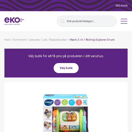
Välj butik
Hem
/
Sortiment
/
Leksaker
/
Lek
/
Babyleksaker
/
Vtech 2- In 1 Rolling Explorer Drum
Välj butik för att få pris på produkten i ditt varuhus.
Välj butik