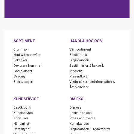
SORTIMENT
HANDLA HOS OSS
Blommor
Vårt sortiment
Hud & kroppsvård
Besök butik
Leksaker
Erbjudanden
Dekorera hemmet
Beställ tårtor & bakverk
Godislandet
Medlem
Säsong
Presentkort
Bistro/bageri
Viktig säkerhetsinformation &
Återkallelser
KUNDSERVICE
OM EKO;-
Besök butik
Om oss
Kundservice
Jobba hos oss
Köpvillkor
Press och media
Hållbarhet
Kontakta oss
Dataskydd
Erbjudanden – Nyhetsbrev