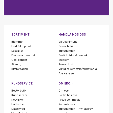
SORTIMENT
HANDLA HOS OSS
Blommor
Vårt sortiment
Hud & kroppsvård
Besök butik
Leksaker
Erbjudanden
Dekorera hemmet
Beställ tårtor & bakverk
Godislandet
Medlem
Säsong
Presentkort
Bistro/bageri
Viktig säkerhetsinformation &
Återkallelser
KUNDSERVICE
OM EKO;-
Besök butik
Om oss
Kundservice
Jobba hos oss
Köpvillkor
Press och media
Hållbarhet
Kontakta oss
Dataskydd
Erbjudanden – Nyhetsbrev