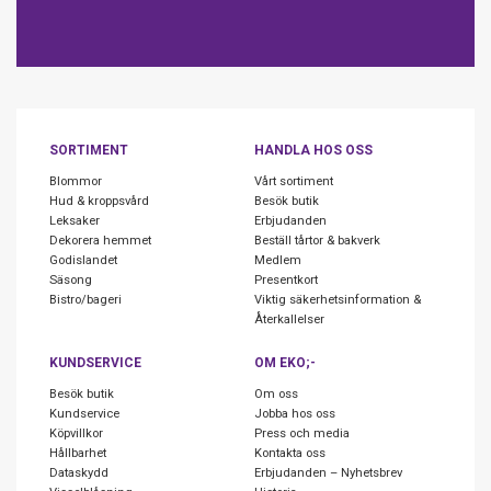
SORTIMENT
HANDLA HOS OSS
Blommor
Vårt sortiment
Hud & kroppsvård
Besök butik
Leksaker
Erbjudanden
Dekorera hemmet
Beställ tårtor & bakverk
Godislandet
Medlem
Säsong
Presentkort
Bistro/bageri
Viktig säkerhetsinformation &
Återkallelser
KUNDSERVICE
OM EKO;-
Besök butik
Om oss
Kundservice
Jobba hos oss
Köpvillkor
Press och media
Hållbarhet
Kontakta oss
Dataskydd
Erbjudanden – Nyhetsbrev