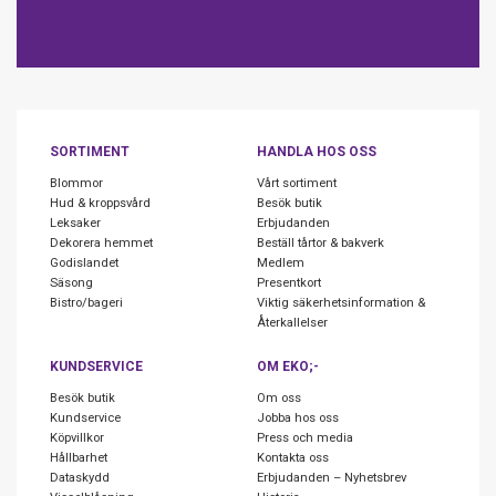
SORTIMENT
HANDLA HOS OSS
Blommor
Vårt sortiment
Hud & kroppsvård
Besök butik
Leksaker
Erbjudanden
Dekorera hemmet
Beställ tårtor & bakverk
Godislandet
Medlem
Säsong
Presentkort
Bistro/bageri
Viktig säkerhetsinformation &
Återkallelser
KUNDSERVICE
OM EKO;-
Besök butik
Om oss
Kundservice
Jobba hos oss
Köpvillkor
Press och media
Hållbarhet
Kontakta oss
Dataskydd
Erbjudanden – Nyhetsbrev