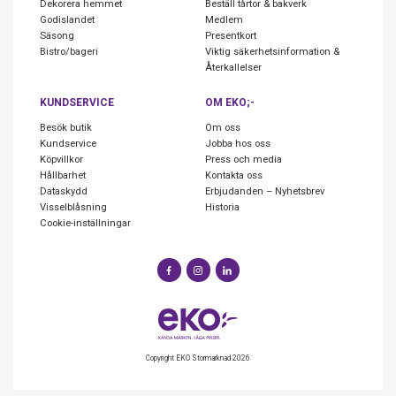
Dekorera hemmet
Beställ tårtor & bakverk
Godislandet
Medlem
Säsong
Presentkort
Bistro/bageri
Viktig säkerhetsinformation &
Återkallelser
KUNDSERVICE
OM EKO;-
Besök butik
Om oss
Kundservice
Jobba hos oss
Köpvillkor
Press och media
Hållbarhet
Kontakta oss
Dataskydd
Erbjudanden – Nyhetsbrev
Visselblåsning
Historia
Cookie-inställningar
Copyright EKO Stormarknad 2026