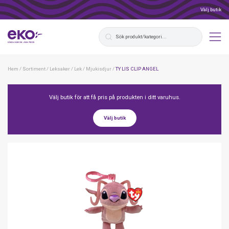
Välj butik
Hem
/
Sortiment
/
Leksaker
/
Lek
/
Mjukisdjur
/
TY LIS CLIP ANGEL
Välj butik för att få pris på produkten i ditt varuhus.
Välj butik