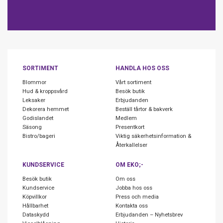
SORTIMENT
HANDLA HOS OSS
Blommor
Vårt sortiment
Hud & kroppsvård
Besök butik
Leksaker
Erbjudanden
Dekorera hemmet
Beställ tårtor & bakverk
Godislandet
Medlem
Säsong
Presentkort
Bistro/bageri
Viktig säkerhetsinformation &
Återkallelser
KUNDSERVICE
OM EKO;-
Besök butik
Om oss
Kundservice
Jobba hos oss
Köpvillkor
Press och media
Hållbarhet
Kontakta oss
Dataskydd
Erbjudanden – Nyhetsbrev