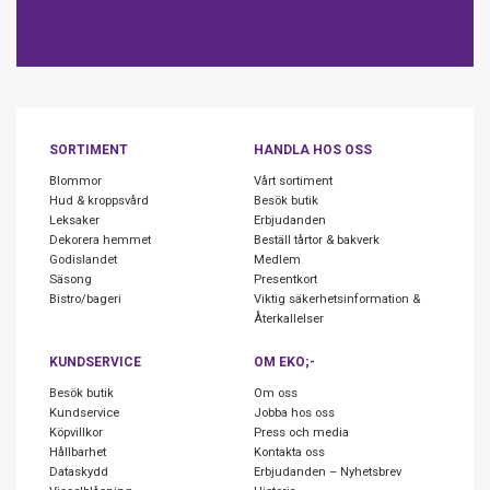
SORTIMENT
HANDLA HOS OSS
Blommor
Vårt sortiment
Hud & kroppsvård
Besök butik
Leksaker
Erbjudanden
Dekorera hemmet
Beställ tårtor & bakverk
Godislandet
Medlem
Säsong
Presentkort
Bistro/bageri
Viktig säkerhetsinformation &
Återkallelser
KUNDSERVICE
OM EKO;-
Besök butik
Om oss
Kundservice
Jobba hos oss
Köpvillkor
Press och media
Hållbarhet
Kontakta oss
Dataskydd
Erbjudanden – Nyhetsbrev