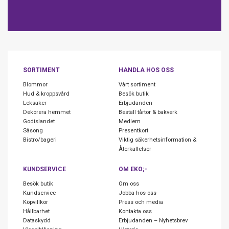
SORTIMENT
HANDLA HOS OSS
Blommor
Vårt sortiment
Hud & kroppsvård
Besök butik
Leksaker
Erbjudanden
Dekorera hemmet
Beställ tårtor & bakverk
Godislandet
Medlem
Säsong
Presentkort
Bistro/bageri
Viktig säkerhetsinformation &
Återkallelser
KUNDSERVICE
OM EKO;-
Besök butik
Om oss
Kundservice
Jobba hos oss
Köpvillkor
Press och media
Hållbarhet
Kontakta oss
Dataskydd
Erbjudanden – Nyhetsbrev