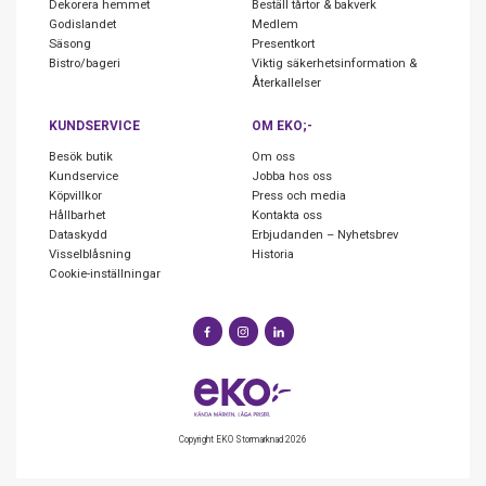
Dekorera hemmet
Beställ tårtor & bakverk
Godislandet
Medlem
Säsong
Presentkort
Bistro/bageri
Viktig säkerhetsinformation &
Återkallelser
KUNDSERVICE
OM EKO;-
Besök butik
Om oss
Kundservice
Jobba hos oss
Köpvillkor
Press och media
Hållbarhet
Kontakta oss
Dataskydd
Erbjudanden – Nyhetsbrev
Visselblåsning
Historia
Cookie-inställningar
Copyright EKO Stormarknad 2026