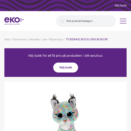
Välj butik
Hem
/
Sortiment
/
Leksaker
/
Lek
/
Mjukisdjur
/
TY BEANIE BOOS LYNX BOBCAT
Välj butik för att få pris på produkten i ditt varuhus.
Välj butik