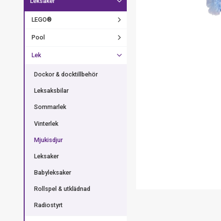
Leksaker
LEGO®
Pool
Lek
Dockor & docktillbehör
Leksaksbilar
Sommarlek
Vinterlek
Mjukisdjur
Leksaker
Babyleksaker
Rollspel & utklädnad
Radiostyrt