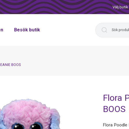
Välj butik
en
Besök butik
Y BEANIE BOOS
Flora 
BOOS
Flora Poodl