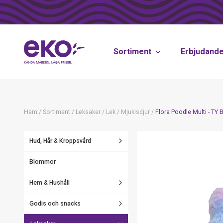
Sortiment
Erbjudand
Hem
/
Sortiment
/
Leksaker
/
Lek
/
Mjukisdjur
/
Flora Poodle Multi - T
Hud, Hår & Kroppsvård
Blommor
Hem & Hushåll
Godis och snacks