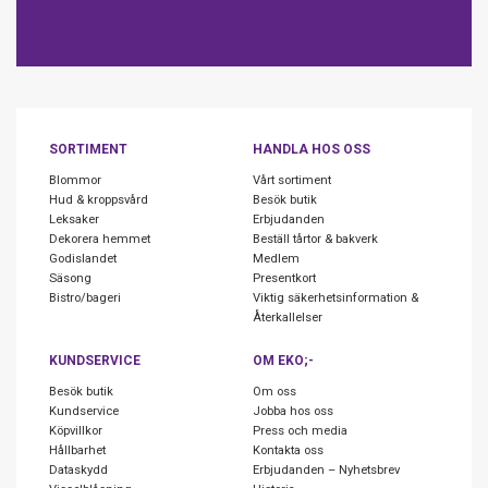
SORTIMENT
HANDLA HOS OSS
Blommor
Vårt sortiment
Hud & kroppsvård
Besök butik
Leksaker
Erbjudanden
Dekorera hemmet
Beställ tårtor & bakverk
Godislandet
Medlem
Säsong
Presentkort
Bistro/bageri
Viktig säkerhetsinformation &
Återkallelser
KUNDSERVICE
OM EKO;-
Besök butik
Om oss
Kundservice
Jobba hos oss
Köpvillkor
Press och media
Hållbarhet
Kontakta oss
Dataskydd
Erbjudanden – Nyhetsbrev