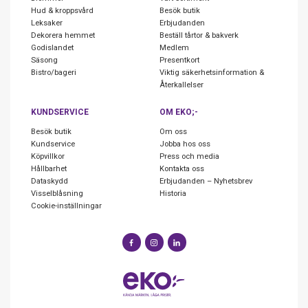
Hud & kroppsvård
Besök butik
Leksaker
Erbjudanden
Dekorera hemmet
Beställ tårtor & bakverk
Godislandet
Medlem
Säsong
Presentkort
Bistro/bageri
Viktig säkerhetsinformation &
Återkallelser
KUNDSERVICE
OM EKO;-
Besök butik
Om oss
Kundservice
Jobba hos oss
Köpvillkor
Press och media
Hållbarhet
Kontakta oss
Dataskydd
Erbjudanden – Nyhetsbrev
Visselblåsning
Historia
Cookie-inställningar