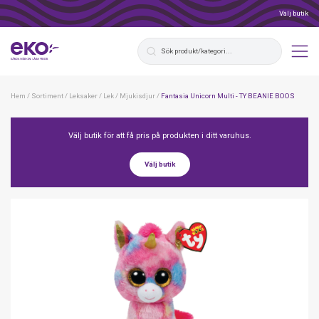
Välj butik
Hem
/
Sortiment
/
Leksaker
/
Lek
/
Mjukisdjur
/
Fantasia Unicorn Multi - TY BEANIE BOOS
Välj butik för att få pris på produkten i ditt varuhus.
Välj butik