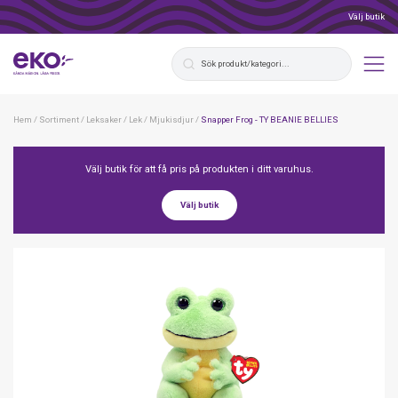
Välj butik
Hem
/
Sortiment
/
Leksaker
/
Lek
/
Mjukisdjur
/
Snapper Frog - TY BEANIE BELLIES
Välj butik för att få pris på produkten i ditt varuhus.
Välj butik