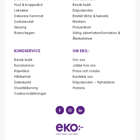
Hud & kroppsvård
Besök butik
Leksaker
Erbjudanden
Dekorera hemmet
Beställ tårtor & bakverk
Godislandet
Medlem
Säsong
Presentkort
Bistro/bageri
Viktig säkerhetsinformation &
Återkallelser
KUNDSERVICE
OM EKO;-
Besök butik
Om oss
Kundservice
Jobba hos oss
Köpvillkor
Press och media
Hållbarhet
Kontakta oss
Dataskydd
Erbjudanden – Nyhetsbrev
Visselblåsning
Historia
Cookie-inställningar