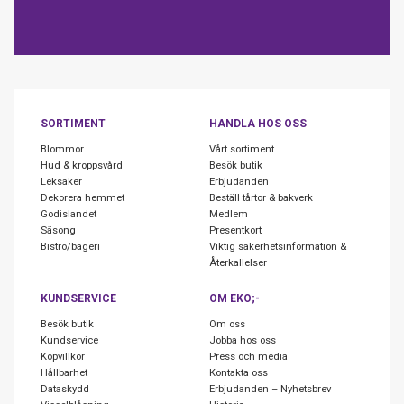
SORTIMENT
HANDLA HOS OSS
Blommor
Vårt sortiment
Hud & kroppsvård
Besök butik
Leksaker
Erbjudanden
Dekorera hemmet
Beställ tårtor & bakverk
Godislandet
Medlem
Säsong
Presentkort
Bistro/bageri
Viktig säkerhetsinformation &
Återkallelser
KUNDSERVICE
OM EKO;-
Besök butik
Om oss
Kundservice
Jobba hos oss
Köpvillkor
Press och media
Hållbarhet
Kontakta oss
Dataskydd
Erbjudanden – Nyhetsbrev