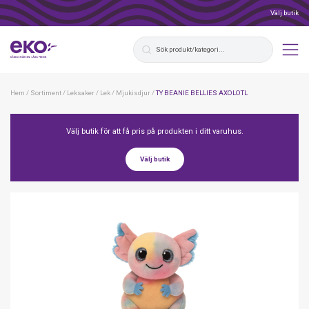
Välj butik
Hem
/
Sortiment
/
Leksaker
/
Lek
/
Mjukisdjur
/
TY BEANIE BELLIES AXOLOTL
Välj butik för att få pris på produkten i ditt varuhus.
Välj butik