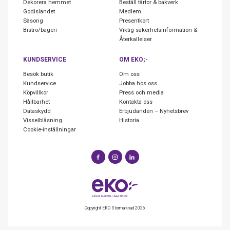
Dekorera hemmet
Beställ tårtor & bakverk
Godislandet
Medlem
Säsong
Presentkort
Bistro/bageri
Viktig säkerhetsinformation &
Återkallelser
KUNDSERVICE
OM EKO;-
Besök butik
Om oss
Kundservice
Jobba hos oss
Köpvillkor
Press och media
Hållbarhet
Kontakta oss
Dataskydd
Erbjudanden – Nyhetsbrev
Visselblåsning
Historia
Cookie-inställningar
Copyright EKO Stormarknad 2026