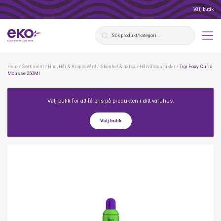
Välj butik
Hem
/
Sortiment
/
Hud, Hår & Kroppsvård
/
Skönhet & hälsa
/
Hårvårdsartiklar
/
Tigi Foxy Curls
Mousse 250Ml
Välj butik för att få pris på produkten i ditt varuhus.
Välj butik