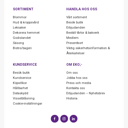
SORTIMENT
HANDLA HOS OSS
Blommor
Vårt sortiment
Hud & kroppsvård
Besök butik
Leksaker
Erbjudanden
Dekorera hemmet
Beställ tårtor & bakverk
Godislandet
Medlem
Säsong
Presentkort
Bistro/bageri
Viktig säkerhetsinformation &
Återkallelser
KUNDSERVICE
OM EKO;-
Besök butik
Om oss
Kundservice
Jobba hos oss
Köpvillkor
Press och media
Hållbarhet
Kontakta oss
Dataskydd
Erbjudanden – Nyhetsbrev
Visselblåsning
Historia
Cookie-inställningar