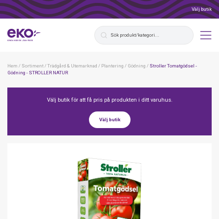
Välj butik
Hem
/
Sortiment
/
Trädgård & Utemarknad
/
Plantering
/
Gödning
/
Stroller Tomatgödsel -
Gödning - STROLLER NATUR
Välj butik för att få pris på produkten i ditt varuhus.
Välj butik