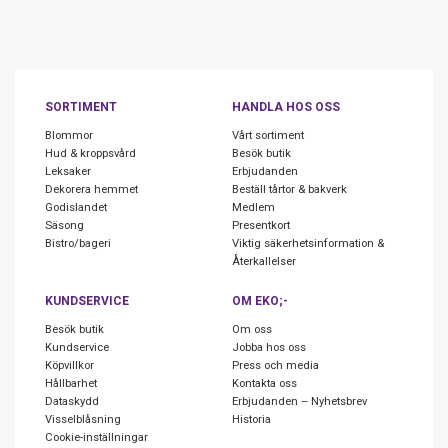
Vattna rikligt och regelbundet. Underhåll: Gödsla 5 veckor efter
plantering, upprepa sedan 5 veckor senare. Hjälp gödselmedlet att få
kontakt med jorden genom att mylla ner det runt plantan. Vattna rikligt
och regelbundet.
SORTIMENT
HANDLA HOS OSS
Använd 50 gram eller en handfull per m2. Underhåll: Använd 100 gram
eller två fulla händer per m2.
Blommor
Vårt sortiment
Hud & kroppsvård
Besök butik
Optimalt resultat får du vid användning under månaderna April – Juli
Leksaker
Erbjudanden
Dekorera hemmet
Beställ tårtor & bakverk
men kan även få resultat vid användning under Mars och Augusti.
Godislandet
Medlem
Säsong
Presentkort
Bistro/bageri
Viktig säkerhetsinformation &
Återkallelser
KUNDSERVICE
OM EKO;-
Besök butik
Om oss
Kundservice
Jobba hos oss
Köpvillkor
Press och media
Hållbarhet
Kontakta oss
Dataskydd
Erbjudanden – Nyhetsbrev
Visselblåsning
Historia
Cookie-inställningar